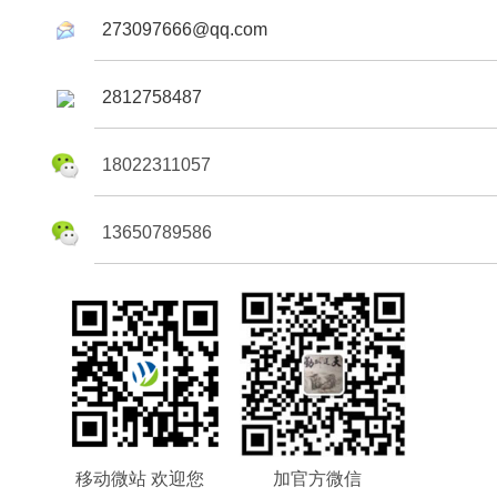
273097666@qq.com
2812758487
18022311057
13650789586
移动微站 欢迎您
加官方微信