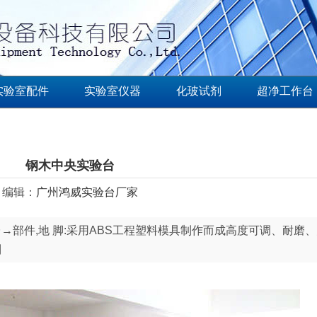
实验室配件
实验室仪器
化玻试剂
超净工作台
钢木中央实验台
编辑：
广州鸿威实验台厂家
→部件,地 脚:采用ABS工程塑料模具制作而成高度可调、耐磨
制