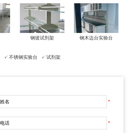
钢玻试剂架
钢木边台实验台
不锈钢实验台
试剂架
*
*