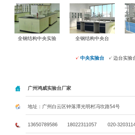
全钢结构中央实验
全钢结构中央台
中央实验台
边台实验
广州鸿威实验台厂家
地址：广州白云区钟落潭光明村冯坎路54号
13650789586 18022311057 020-320311