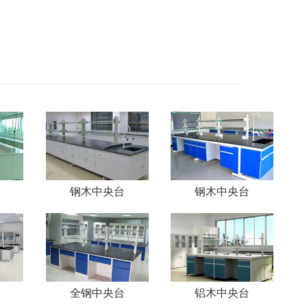
钢木中央台
钢木中央台
全钢中央台
铝木中央台