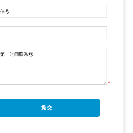
*
*
*