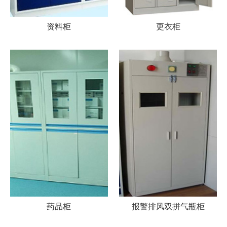
资料柜
更衣柜
药品柜
报警排风双拼气瓶柜