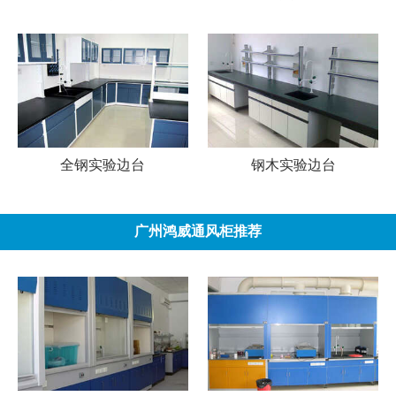
全钢实验边台
钢木实验边台
广州鸿威通风柜推荐