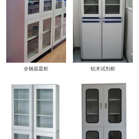
全钢器皿柜
铝木试剂柜