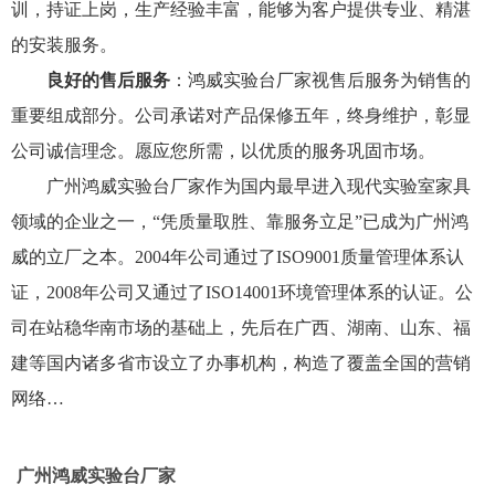
训，持证上岗，生产经验丰富，能够为客户提供专业、精湛
的安装服务。
良好的售后服务
：鸿威实验台厂家视售后服务为销售的
重要组成部分。公司承诺对产品保修五年，终身维护，彰显
公司诚信理念。愿应您所需，以优质的服务巩固市场。
广州鸿威实验台厂家作为国内最早进入现代实验室家具
领域的企业之一，“凭质量取胜、靠服务立足”已成为广州鸿
威的立厂之本。2004年公司通过了ISO9001质量管理体系认
证，2008年公司又通过了ISO14001环境管理体系的认证。公
司在站稳华南市场的基础上，先后在广西、湖南、山东、福
建等国内诸多省市设立了办事机构，构造了覆盖全国的营销
网络…
广州鸿威实验台厂家