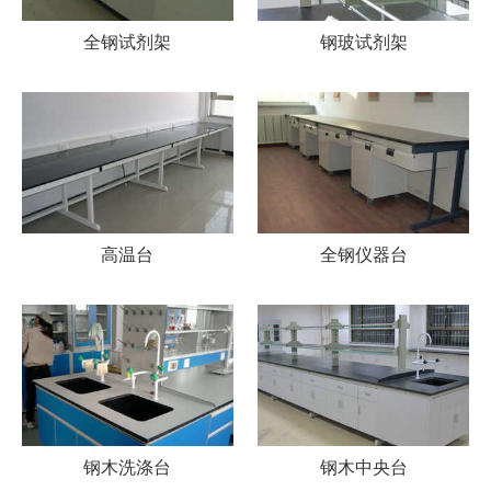
全钢试剂架
钢玻试剂架
高温台
全钢仪器台
钢木洗涤台
钢木中央台