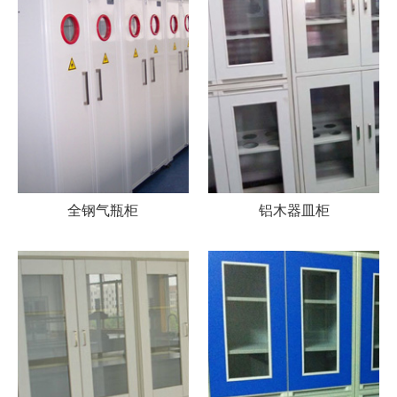
全钢气瓶柜
铝木器皿柜