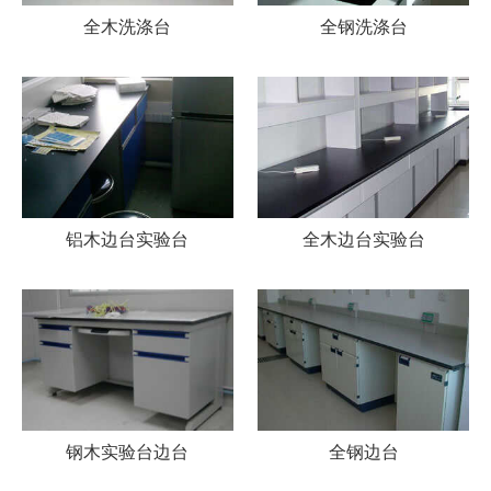
全木洗涤台
全钢洗涤台
铝木边台实验台
全木边台实验台
钢木实验台边台
全钢边台