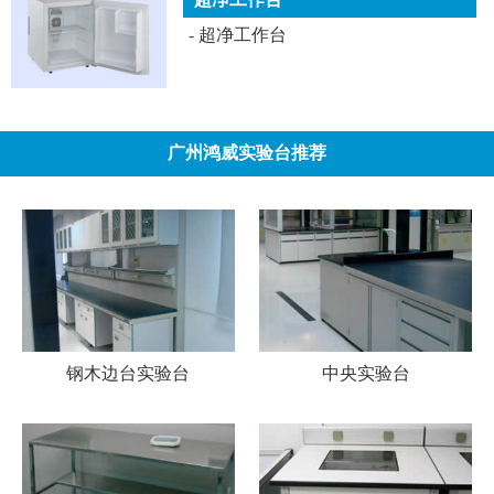
-
超净工作台
广州鸿威实验台推荐
钢木边台实验台
中央实验台