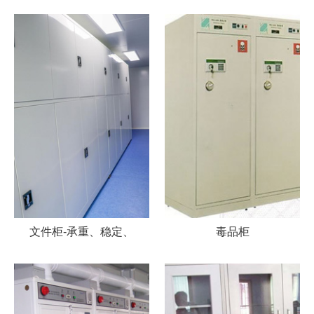
文件柜-承重、稳定、
毒品柜