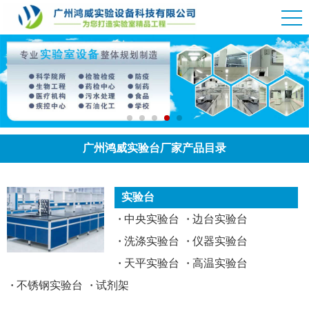
广州鸿威实验台厂家产品目录
实验台
·
中央实验台
·
边台实验台
·
洗涤实验台
·
仪器实验台
·
天平实验台
·
高温实验台
·
不锈钢实验台
·
试剂架