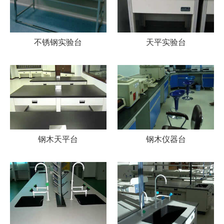
不锈钢实验台
天平实验台
钢木天平台
钢木仪器台