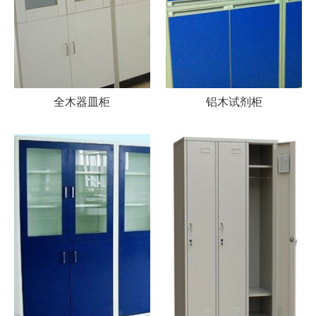
全木器皿柜
铝木试剂柜