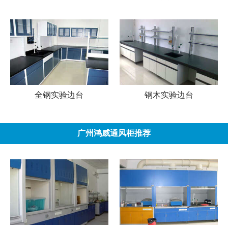
全钢实验边台
钢木实验边台
广州鸿威通风柜推荐