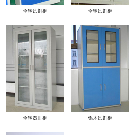
全钢试剂柜
全钢试剂柜
全钢器皿柜
铝木试剂柜