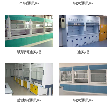
全钢通风柜
钢木通风柜
玻璃钢通风柜
通风柜
玻璃钢通风柜
钢木通风柜