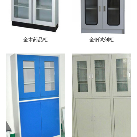
全木药品柜
全钢试剂柜