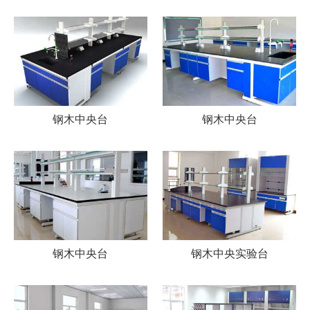
钢木中央台
钢木中央台
钢木中央台
钢木中央实验台