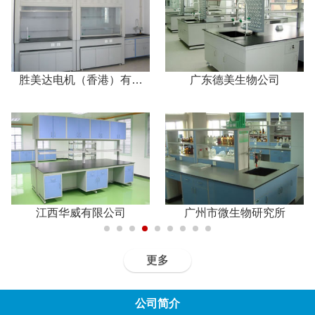
胜美达电机（香港）有…
广东德美生物公司
江西华威有限公司
广州市微生物研究所
更多
公司简介