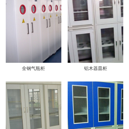
全钢气瓶柜
铝木器皿柜