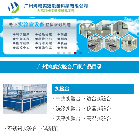
广州鸿威实验台厂家产品目录
实验台
·
中央实验台
·
边台实验台
·
洗涤实验台
·
仪器实验台
·
天平实验台
·
高温实验台
·
不锈钢实验台
·
试剂架