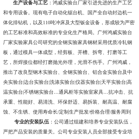
生产设备与工艺
：鸿威实验台厂家引进先进的生产工艺
和专用设备。现有电子自动化锯台机、国产全自动封边机一
体化排钻机，以及110吨冲床及大型钣金设备，形成较为严密
的工艺标准和高效标准的专业化生产格局。广州鸿威实验台
厂家实验家具公司研究的全钢实验家具钢材采用优质冷轧钢
板，通过模具一体成型，经剪板、开槽、拆弯、打磨等工
艺，所焊接位都经打磨抛光外理，光滑不伤手。广州鸿威，
推出了改良型钢木实验台、全钢实验台、铝合金实验台及中
央实验台|边台实验台|洗涤实验台|仪器实验台|天平实验台|高
温实验台|不锈钢实验台…通风柜等实验室家具…抗冲击、抗
承重、性能好、易清洗、环保舒适、易拆装、耐高温、耐腐
蚀、不生锈、使用寿命长/定制生产批发/价格合理/服务周到
专业的安装队伍
：公司通过组建和培养专业安装队伍，
严把产品安装的质量关。公司专业安装人员全部接受专业培