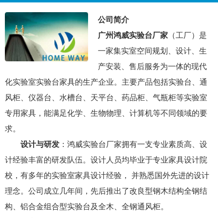
公司简介
广州鸿威实验台厂家
（工厂）是
一家集实室空间规划、设计、生
产安装、售后服务为一体的现代
化实验室实验台家具的生产企业。主要产品包括实验台、通
风柜、仪器台、水槽台、天平台、药品柜、气瓶柜等实验室
专用家具，能满足化学、生物物理、计算机等不同领域的要
求。
设计与研发
：鸿威实验台厂家拥有一支专业素质高、设
计经验丰富的研发队伍。设计人员均毕业于专业家具设计院
校，有多年的实验室家具设计经验， 并熟悉国外先进的设计
理念。公司成立几年间，先后推出了改良型钢木结构全钢结
构、铝合金组合型实验台及全木、全钢通风柜。