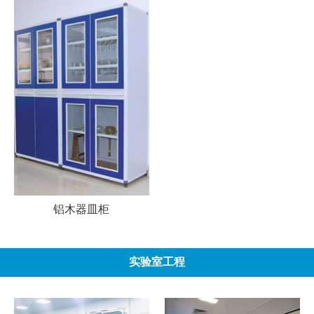
铝木器皿柜
实验室工程