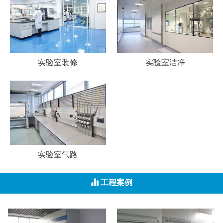
实验室装修
实验室洁净
实验室气路
工程案例