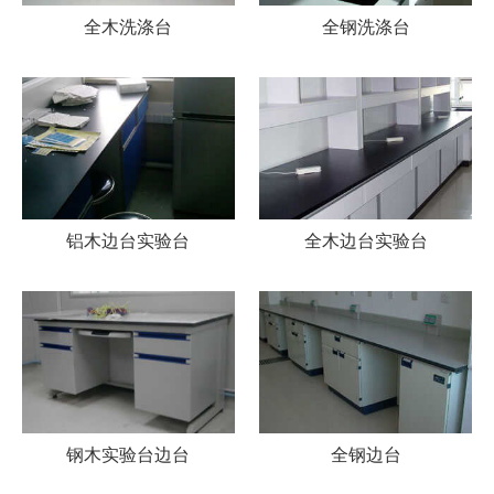
全木洗涤台
全钢洗涤台
铝木边台实验台
全木边台实验台
钢木实验台边台
全钢边台