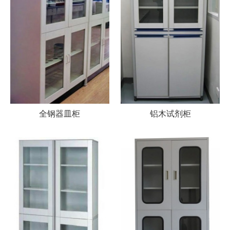
全钢器皿柜
铝木试剂柜