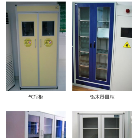
气瓶柜
铝木器皿柜