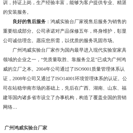
训，持证上岗，生产经验丰富，能够为客户提供专业、精湛
的安装服务。
良好的售后服务
：鸿威实验台厂家视售后服务为销售的
重要组成部分。公司承诺对产品保修五年，终身维护，彰显
公司诚信理念。愿应您所需，以优质的服务巩固市场。
广州鸿威实验台厂家作为国内最早进入现代实验室家具
领域的企业之一，“凭质量取胜、靠服务立足”已成为广州鸿
威的立厂之本。2004年公司通过了ISO9001质量管理体系认
证，2008年公司又通过了ISO14001环境管理体系的认证。公
司在站稳华南市场的基础上，先后在广西、湖南、山东、福
建等国内诸多省市设立了办事机构，构造了覆盖全国的营销
网络…
广州鸿威实验台厂家