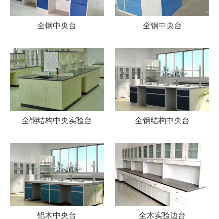
全钢中央台
全钢中央台
全钢结构中央实验台
全钢结构中央台
铝木中央台
全木实验边台