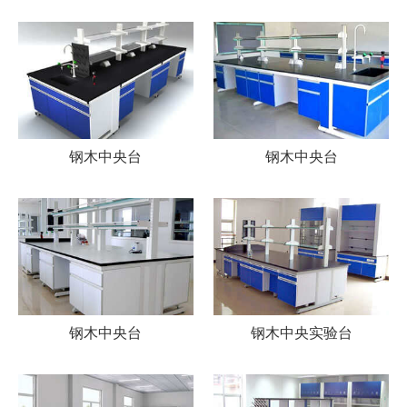
钢木中央台
钢木中央台
钢木中央台
钢木中央实验台