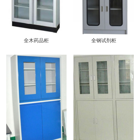
全木药品柜
全钢试剂柜