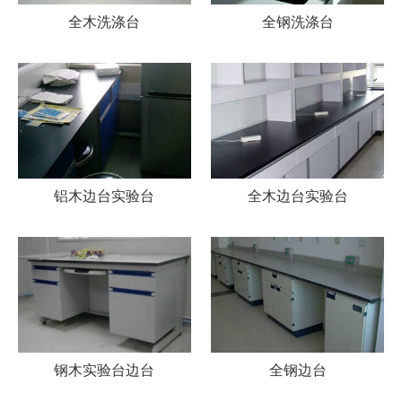
全木洗涤台
全钢洗涤台
铝木边台实验台
全木边台实验台
钢木实验台边台
全钢边台