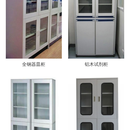
全钢器皿柜
铝木试剂柜