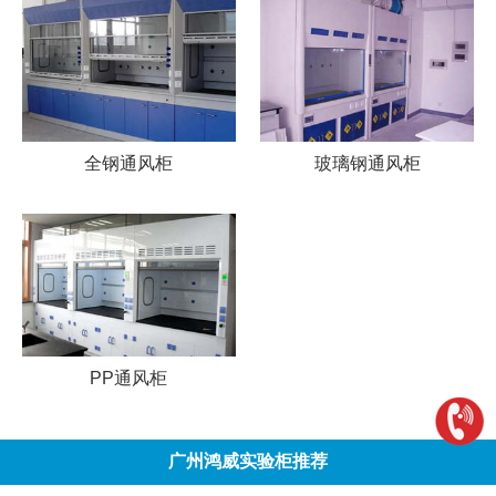
全钢通风柜
玻璃钢通风柜
PP通风柜
广州鸿威实验柜推荐