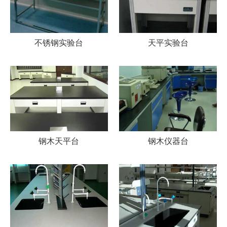
不锈钢实验台
天平实验台
钢木天平台
钢木仪器台