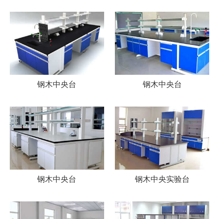
钢木中央台
钢木中央台
钢木中央台
钢木中央实验台