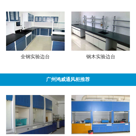
全钢实验边台
钢木实验边台
广州鸿威通风柜推荐