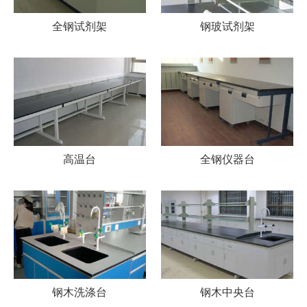
全钢试剂架
钢玻试剂架
高温台
全钢仪器台
钢木洗涤台
钢木中央台